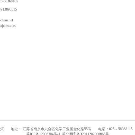
-58368185
13898515
jchem.net
@njchem.net
公司
地址： 江苏省南京市六合区化学工业园金化路55号
电话：025～58368115
苏ICP备12006304号-1
苏公网安备32011202000865号