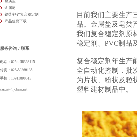
金属盐
金属皂
目前我们主要生产
铅盐/钙锌复合稳定剂
产品信息下载
品。金属盐及皂类
我们复合稳定剂原
稳定剂、PVC制品
服务咨询 / 联系
复合稳定剂年生产
电话：025～58368115
全自动化控制，批
传真：025-58368185
为片状、粉状及粒
手机：13913898515
塑料建材制品中。
caixia@njchem.net